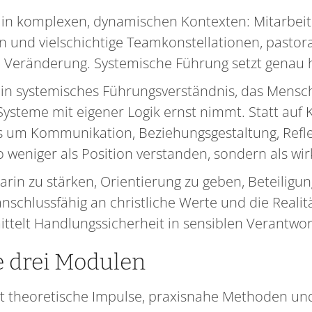
 in komplexen, dynamischen Kontexten: Mitarbei
und vielschichtige Teamkonstellationen, pastora
d Veränderung. Systemische Führung setzt genau h
 ein systemisches Führungsverständnis, das Mens
Systeme mit eigener Logik ernst nimmt. Statt auf 
es um Kommunikation, Beziehungsgestaltung, Ref
o weniger als Position verstanden, sondern als w
 darin zu stärken, Orientierung zu geben, Beteilig
schlussfähig an christliche Werte und die Realit
ttelt Handlungssicherheit in sensiblen Verantwo
e drei Modulen
t theoretische Impulse, praxisnahe Methoden und