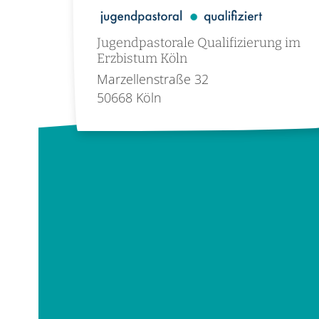
Jugendpastorale Qualifizierung im
Erzbistum Köln
Marzellenstraße 32
50668
Köln