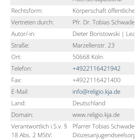
Rechtsform:
Körperschaft öffentlichen
Vertreten durch:
Pfr. Dr. Tobias Schwaderl
Autor/-in:
Dieter Boristowski | Lea
Straße:
Marzellenstr. 23
Ort:
50668 Köln
Telefon:
+4922116421942
Fax:
+4922116421400
E-Mail:
info@religio.kja.de
Land:
Deutschland
Domain:
www.religio.kja.de
Verantwortlich i.S.v. §
Pfarrer Tobias Schwaderl
18 Abs. 2 MStV:
Diözesanjugendseelsorge