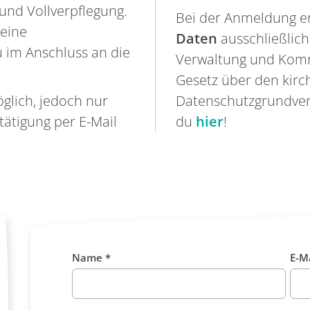
nd Vollverpflegung.
Bei der Anmeldung e
 eine
Daten
ausschließlic
u im Anschluss an die
Verwaltung und Komm
Gesetz über den kirc
öglich, jedoch nur
Datenschutzgrundver
stätigung per E-Mail
du
hier
!
Name *
E-Ma